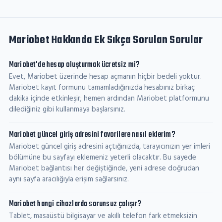
Mariobet Hakkında Ek Sıkça Sorulan Sorular
Mariobet'de hesap oluşturmak ücretsiz mi?
Evet, Mariobet üzerinde hesap açmanın hiçbir bedeli yoktur.
Mariobet kayıt formunu tamamladığınızda hesabınız birkaç
dakika içinde etkinleşir; hemen ardından Mariobet platformunu
dilediğiniz gibi kullanmaya başlarsınız.
Mariobet güncel giriş adresini favorilere nasıl eklerim?
Mariobet güncel giriş adresini açtığınızda, tarayıcınızın yer imleri
bölümüne bu sayfayı eklemeniz yeterli olacaktır. Bu sayede
Mariobet bağlantısı her değiştiğinde, yeni adrese doğrudan
aynı sayfa aracılığıyla erişim sağlarsınız.
Mariobet hangi cihazlarda sorunsuz çalışır?
Tablet, masaüstü bilgisayar ve akıllı telefon fark etmeksizin