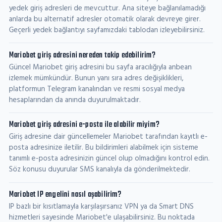
yedek giriş adresleri de mevcuttur. Ana siteye bağlanılamadığı
anlarda bu alternatif adresler otomatik olarak devreye girer.
Geçerli yedek bağlantıyı sayfamızdaki tablodan izleyebilirsiniz.
Mariobet giriş adresini nereden takip edebilirim?
Güncel Mariobet giriş adresini bu sayfa aracılığıyla anbean
izlemek mümkündür. Bunun yanı sıra adres değişiklikleri,
platformun Telegram kanalından ve resmi sosyal medya
hesaplarından da anında duyurulmaktadır.
Mariobet giriş adresini e-posta ile alabilir miyim?
Giriş adresine dair güncellemeler Mariobet tarafından kayıtlı e-
posta adresinize iletilir. Bu bildirimleri alabilmek için sisteme
tanımlı e-posta adresinizin güncel olup olmadığını kontrol edin.
Söz konusu duyurular SMS kanalıyla da gönderilmektedir.
Mariobet IP engelini nasıl aşabilirim?
IP bazlı bir kısıtlamayla karşılaşırsanız VPN ya da Smart DNS
hizmetleri sayesinde Mariobet'e ulaşabilirsiniz. Bu noktada