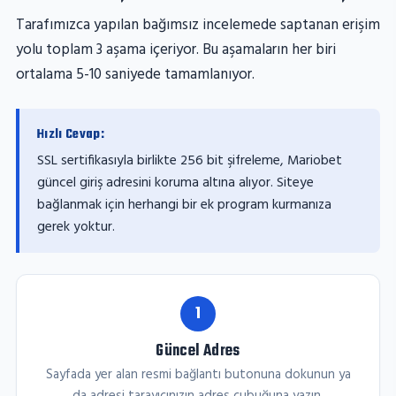
Tarafımızca yapılan bağımsız incelemede saptanan erişim
yolu toplam 3 aşama içeriyor. Bu aşamaların her biri
ortalama 5-10 saniyede tamamlanıyor.
Hızlı Cevap:
SSL sertifikasıyla birlikte 256 bit şifreleme, Mariobet
güncel giriş adresini koruma altına alıyor. Siteye
bağlanmak için herhangi bir ek program kurmanıza
gerek yoktur.
1
Güncel Adres
Sayfada yer alan resmi bağlantı butonuna dokunun ya