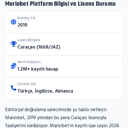
Mariobet Platform Bilgisi ve Lisans Durumu
Kuruluş Yılı
2019
Lisans Bölgesi
Curaçao (1668/JAZ)
Aktif Kullanıcı
1.2M+ kayıtlı hesap
Destek Dili
Türkçe, İngilizce, Almanca
Editöryal doğrulama sürecimizde şu tablo netleşti:
Mariobet, 2019 yılından bu yana Curaçao lisansıyla
faaliyetini sürdürüyor. Mariobet'in kayıtlı üye sayısı 2026