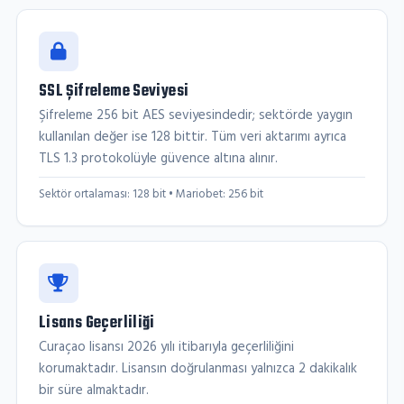
SSL Şifreleme Seviyesi
Şifreleme 256 bit AES seviyesindedir; sektörde yaygın
kullanılan değer ise 128 bittir. Tüm veri aktarımı ayrıca
TLS 1.3 protokolüyle güvence altına alınır.
Sektör ortalaması: 128 bit • Mariobet: 256 bit
Lisans Geçerliliği
Curaçao lisansı 2026 yılı itibarıyla geçerliliğini
korumaktadır. Lisansın doğrulanması yalnızca 2 dakikalık
bir süre almaktadır.