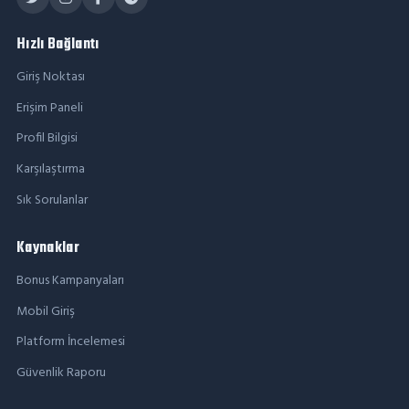
Hızlı Bağlantı
Giriş Noktası
Erişim Paneli
Profil Bilgisi
Karşılaştırma
Sık Sorulanlar
Kaynaklar
Bonus Kampanyaları
Mobil Giriş
Platform İncelemesi
Güvenlik Raporu