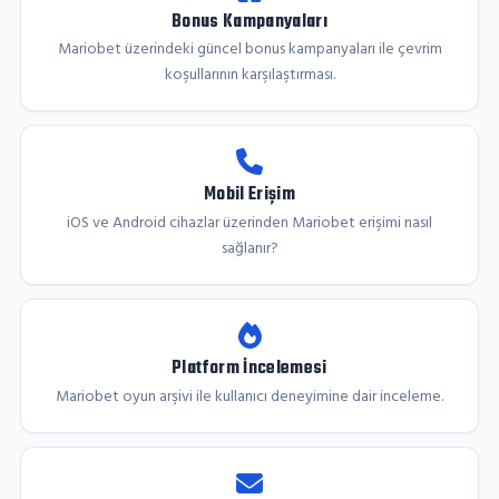
Bonus Kampanyaları
Mariobet üzerindeki güncel bonus kampanyaları ile çevrim
koşullarının karşılaştırması.
Mobil Erişim
iOS ve Android cihazlar üzerinden Mariobet erişimi nasıl
sağlanır?
Platform İncelemesi
Mariobet oyun arşivi ile kullanıcı deneyimine dair inceleme.