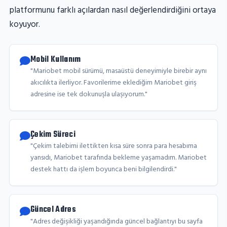
platformunu farklı açılardan nasıl değerlendirdiğini ortaya
koyuyor.
Mobil Kullanım
"Mariobet mobil sürümü, masaüstü deneyimiyle birebir aynı
akıcılıkta ilerliyor. Favorilerime eklediğim Mariobet giriş
adresine ise tek dokunuşla ulaşıyorum."
Çekim Süreci
"Çekim talebimi ilettikten kısa süre sonra para hesabıma
yansıdı, Mariobet tarafında bekleme yaşamadım. Mariobet
destek hattı da işlem boyunca beni bilgilendirdi."
Güncel Adres
"Adres değişikliği yaşandığında güncel bağlantıyı bu sayfa