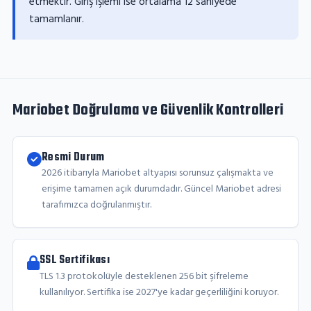
etmektir. Giriş işlemi ise ortalama 12 saniyede
tamamlanır.
Mariobet Doğrulama ve Güvenlik Kontrolleri
Resmi Durum
2026 itibarıyla Mariobet altyapısı sorunsuz çalışmakta ve
erişime tamamen açık durumdadır. Güncel Mariobet adresi
tarafımızca doğrulanmıştır.
SSL Sertifikası
TLS 1.3 protokolüyle desteklenen 256 bit şifreleme
kullanılıyor. Sertifika ise 2027'ye kadar geçerliliğini koruyor.