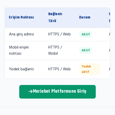
Bağlantı
SSL
Erişim Noktası
Durum
Türü
Sev
Ana giriş adresi
HTTPS / Web
A+ 
Aktif
Mobil erişim
HTTPS /
A (
Aktif
noktası
Mobil
Yedek
Yedek bağlantı
HTTPS / Web
A (
aktif
Mariobet Platformuna Giriş