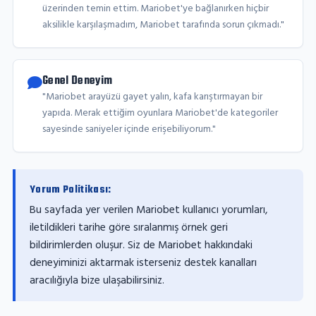
üzerinden temin ettim. Mariobet'ye bağlanırken hiçbir
aksilikle karşılaşmadım, Mariobet tarafında sorun çıkmadı."
Genel Deneyim
"Mariobet arayüzü gayet yalın, kafa karıştırmayan bir
yapıda. Merak ettiğim oyunlara Mariobet'de kategoriler
sayesinde saniyeler içinde erişebiliyorum."
Yorum Politikası:
Bu sayfada yer verilen Mariobet kullanıcı yorumları,
iletildikleri tarihe göre sıralanmış örnek geri
bildirimlerden oluşur. Siz de Mariobet hakkındaki
deneyiminizi aktarmak isterseniz destek kanalları
aracılığıyla bize ulaşabilirsiniz.