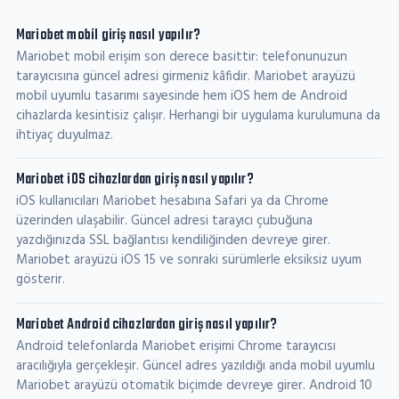
Mariobet mobil giriş nasıl yapılır?
Mariobet mobil erişim son derece basittir: telefonunuzun
tarayıcısına güncel adresi girmeniz kâfidir. Mariobet arayüzü
mobil uyumlu tasarımı sayesinde hem iOS hem de Android
cihazlarda kesintisiz çalışır. Herhangi bir uygulama kurulumuna da
ihtiyaç duyulmaz.
Mariobet iOS cihazlardan giriş nasıl yapılır?
iOS kullanıcıları Mariobet hesabına Safari ya da Chrome
üzerinden ulaşabilir. Güncel adresi tarayıcı çubuğuna
yazdığınızda SSL bağlantısı kendiliğinden devreye girer.
Mariobet arayüzü iOS 15 ve sonraki sürümlerle eksiksiz uyum
gösterir.
Mariobet Android cihazlardan giriş nasıl yapılır?
Android telefonlarda Mariobet erişimi Chrome tarayıcısı
aracılığıyla gerçekleşir. Güncel adres yazıldığı anda mobil uyumlu
Mariobet arayüzü otomatik biçimde devreye girer. Android 10