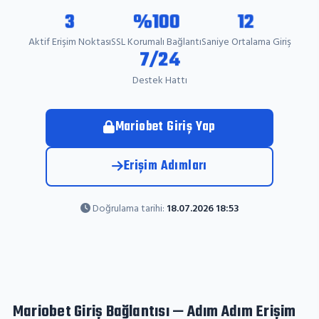
3
%100
12
Aktif Erişim Noktası
SSL Korumalı Bağlantı
Saniye Ortalama Giriş
7/24
Destek Hattı
Mariobet Giriş Yap
Erişim Adımları
Doğrulama tarihi:
18.07.2026 18:53
Mariobet Giriş Bağlantısı — Adım Adım Erişim